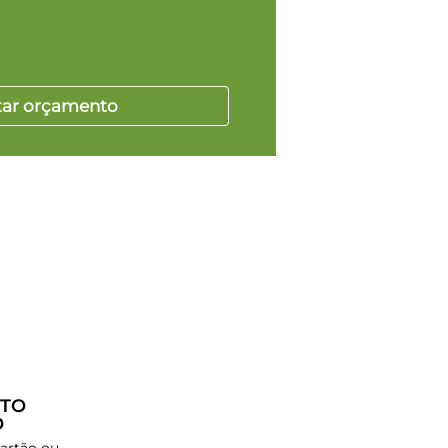
itar orçamento
TO
O