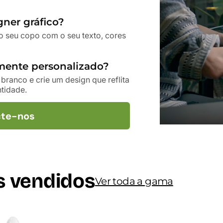
ner gráfico?
o seu copo com o seu texto, cores
mente personalizado?
anco e crie um design que reflita
ntidade.
te-nos
s vendidos
Ver toda a gama