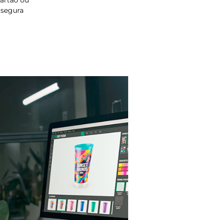
artão ou
 segura