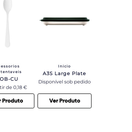
cessorios
Inicio
stentaveis
A3S Large Plate
COB-CU
Preço
Disponível sob pedido
o
tir de 0,18 €
r Produto
Ver Produto