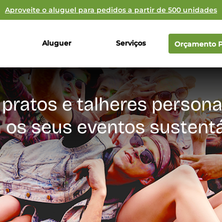
Aproveite o aluguel para pedidos a partir de 500 unidades
Aluguer
Serviços
Orçamento P
 pratos e talheres persona
 os seus eventos sustent