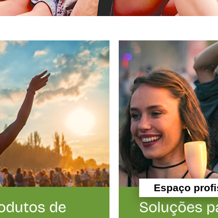
Espaço profi
odutos de
Soluções p