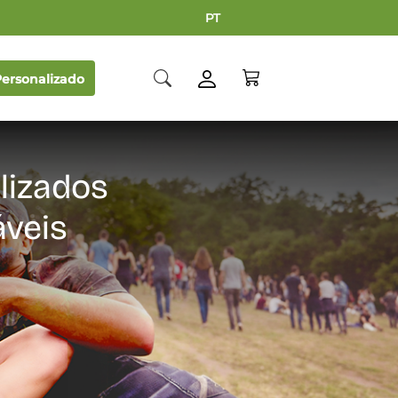
PT
ersonalizado
lizados
áveis