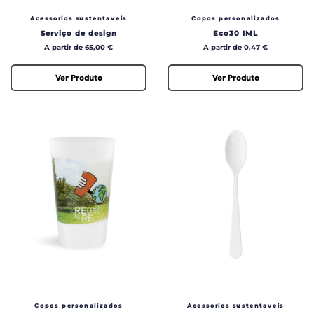
Acessorios sustentaveis
Copos personalizados
Serviço de design
Eco30 IML
Preço
Preço
A partir de 65,00 €
A partir de 0,47 €
Ver Produto
Ver Produto
Copos personalizados
Acessorios sustentaveis