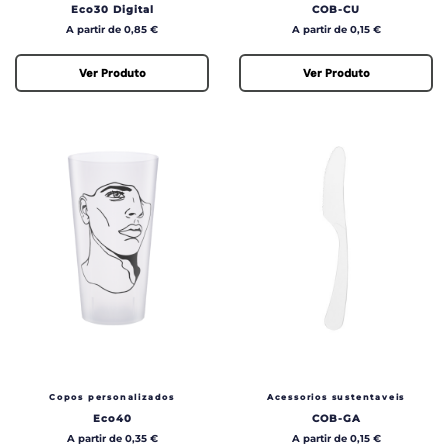
Eco30 Digital
COB-CU
Preço
Preço
A partir de 0,85 €
A partir de 0,15 €
Ver Produto
Ver Produto
Copos personalizados
Acessorios sustentaveis
Eco40
COB-GA
Preço
Preço
A partir de 0,35 €
A partir de 0,15 €