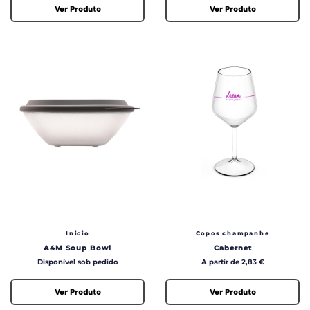
Ver Produto
Ver Produto
Inicio
Copos champanhe
A4M Soup Bowl
Cabernet
Preço
Preço
Disponível sob pedido
A partir de 2,83 €
Ver Produto
Ver Produto