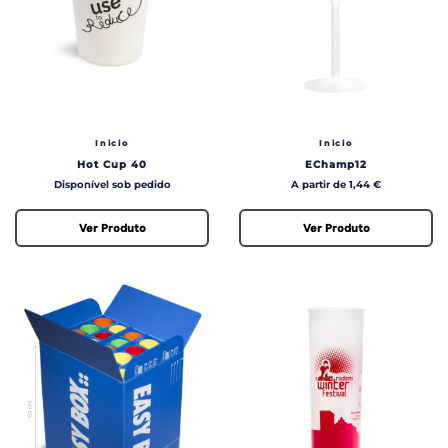
Inicio
Inicio
Hot Cup 40
EChamp12
Preço
Preço
Disponível sob pedido
A partir de 1,44 €
Ver Produto
Ver Produto