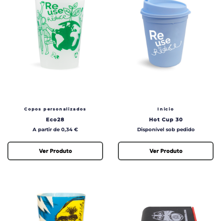
Copos personalizados
Inicio
Eco28
Hot Cup 30
Preço
Preço
A partir de 0,34 €
Disponível sob pedido
Ver Produto
Ver Produto