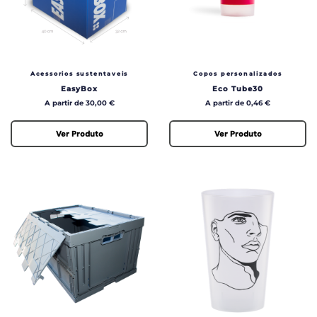
Acessorios sustentaveis
Copos personalizados
EasyBox
Eco Tube30
Preço
Preço
A partir de 30,00 €
A partir de 0,46 €
Ver Produto
Ver Produto