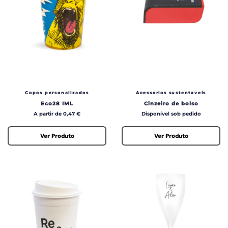
Copos personalizados
Acessorios sustentaveis
Eco28 IML
Cinzeiro de bolso
Preço
Preço
A partir de 0,47 €
Disponível sob pedido
Ver Produto
Ver Produto