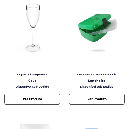
Copos champanhe
Acessorios sustentaveis
Cava
Lancheira
Preço
Preço
Disponível sob pedido
Disponível sob pedido
Ver Produto
Ver Produto