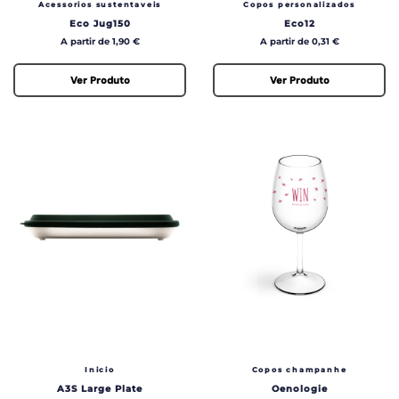
Acessorios sustentaveis
Copos personalizados
Eco Jug150
Eco12
Preço
Preço
A partir de 1,90 €
A partir de 0,31 €
Ver Produto
Ver Produto
Inicio
Copos champanhe
A3S Large Plate
Oenologie