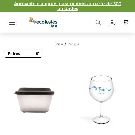
Aproveite o aluguel para pedidos a partir de 500
unidades
Início
/
Compra
Filtros
Categorias
Acessórios sustentáveis
Copos Champanhe
Copos personalizados
Pratos reutilizáveis
Take-away
Capacidade