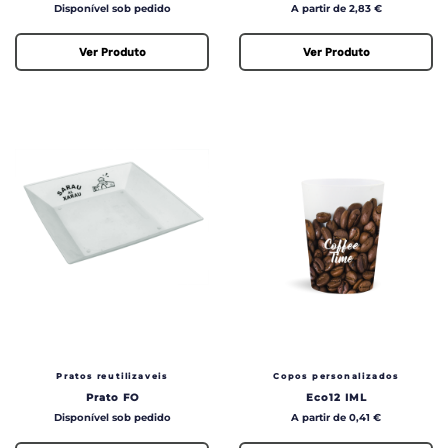
Preço
Preço
Disponível sob pedido
A partir de 2,83 €
Ver Produto
Ver Produto
Pratos reutilizaveis
Copos personalizados
Prato FO
Eco12 IML
Preço
Preço
Disponível sob pedido
A partir de 0,41 €