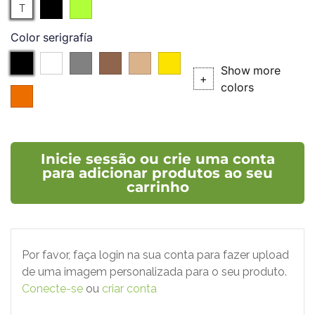
Translucido
Preto
Verde
T
Translúcido
Color serigrafía
Negro
branco
Prata
Bronze
P.727
P.102C
Show more
(P.
(P.
+
colors
004
877C)
876C)
(P.021C)
Inicie sessão ou crie uma conta
para adicionar produtos ao seu
carrinho
Por favor, faça login na sua conta para fazer upload
de uma imagem personalizada para o seu produto.
Conecte-se
ou
criar conta