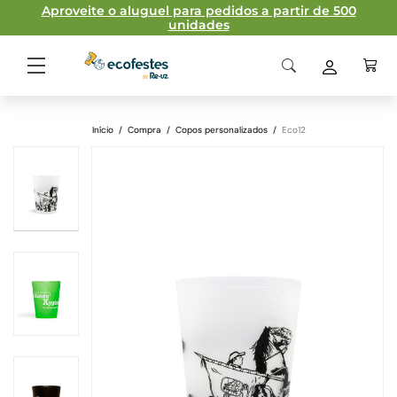
Aproveite o aluguel para pedidos a partir de 500
unidades
Início
/
Compra
/
Copos personalizados
/
Eco12
Ficha técnica
Material
Polipropileno
homopolímero
Modelo de impressão
Capacidade
11,2 cl
Peso
10gr