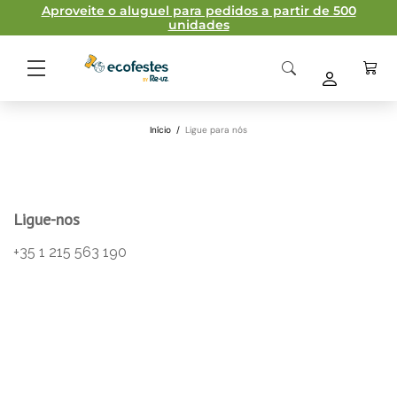
Aproveite o aluguel para pedidos a partir de 500
unidades
Início
/
Ligue para nós
Ligue-nos
+35 1 215 563 190