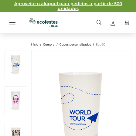
Aproveite o aluguel para pedidos a partir de 500
unidades
Início
/
Compra
/
Copos personalizados
/
Eco50
Ficha técnica
Material
Polipropileno
homopolímero
Capacidade
50cl
Peso
Tamanhos
58/78 x 149 mm