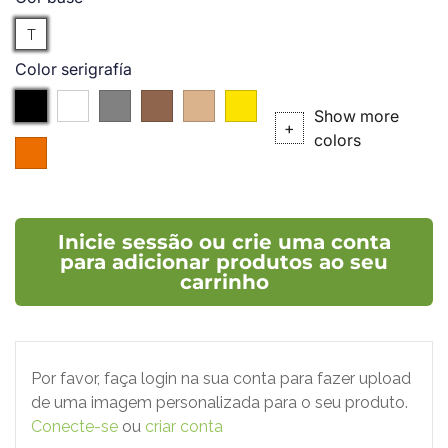
Translucido
T
Color serigrafía
Negro
branco
Prata
Bronze
P.727
P.102C
Show more
(P.
(P.
+
colors
004
877C)
876C)
(P.021C)
Inicie sessão ou crie uma conta
para adicionar produtos ao seu
carrinho
Por favor, faça login na sua conta para fazer upload
de uma imagem personalizada para o seu produto.
Conecte-se
ou
criar conta